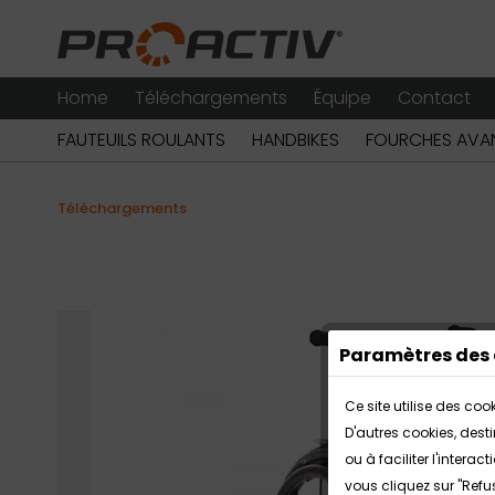
Home
Téléchargements
Équipe
Contact
FAUTEUILS ROULANTS
HANDBIKES
FOURCHES AVAN
Téléchargements
Paramètres des 
Ce site utilise des co
D'autres cookies, dest
ou à faciliter l'inter
vous cliquez sur "Refu