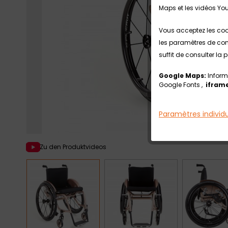
Maps et les vidéos Yo
Vous acceptez les coo
les paramètres de conf
suffit de consulter la
Google Maps:
Inform
Google Fonts ,
iframe
Paramètres individ
Zu den Produktvideos