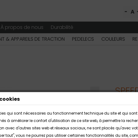
-
A
À propos de nous
Durabilité
T & APPAREILS DE TRACTION
PEDELECS
COULEURS
RE
SPEE
cookies
Les fauteu
okies qui sont nécessaires au fonctionnement technique du site et qui sont 
caractéris
inés à améliorer le confort d'utilisation de ce site web, à permettre la r
filigrane.
action avec d'autres sites web et réseaux sociaux, ne sont placés qu'avec vo
« Tubersto
ser tout", vous ne pourrez pas utiliser certaines fonctionnalités du site, c