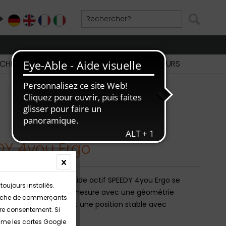
+
DE
EN
FR
IT
CHERCHE DE REVENDEURS
PARTIE REVENDEURS
DY 4you Ergo
ils roulants à cadre rigide actif SPEEDY 4you Ergo se
toujours installés.
ent par un cadre sur mesure avec une géométrie
echerche de commerçants
 L'assise coudée permet une position stable avec
tre consentement. Si
pp ».
omme les cartes Google