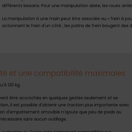
différents besoins. Pour une manipulation aisée, les roues ar
La manipulation à une main peut être associée au « frein à po
actionnant le frein d'un côté , les patins de frein bougent des
té et une compatibilité maximales
u'à 120 kg.
peuvent être accrochés en quelques gestes seulement et se
on, il est possible d'obtenir une traction plus importante avec
ion d'empattement amovible n'ajoute que peu de poids au
i nécessaire sans aucun outillage.
x, e-motion ou Twion sont également compatibles sur