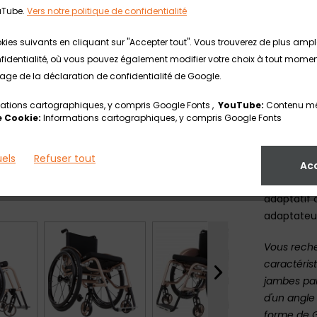
uTube.
Vers notre politique de confidentialité
Il est pos
l'angle de
kies suivants en cliquant sur "Accepter tout". Vous trouverez de plus am
largeur de
identialité, où vous pouvez également modifier votre choix à tout moment. 
produit uni
 page de la déclaration de confidentialité de Google.
Grâce au r
ations cartographiques, y compris Google Fonts ,
YouTube:
Contenu mé
hauteur d’
 Cookie:
Informations cartographiques, y compris Google Fonts
au niveau 
son utilisa
uels
Refuser tout
Ac
Grâce à la
adaptatif 
adaptateu
Vous reche
caractéris
jambes par
d'un angle
forme de G 