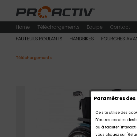
Home
Téléchargements
Équipe
Contact
FAUTEUILS ROULANTS
HANDBIKES
FOURCHES AVAN
Téléchargements
Paramètres des 
Ce site utilise des co
D'autres cookies, dest
ou à faciliter l'inter
vous cliquez sur "Refu