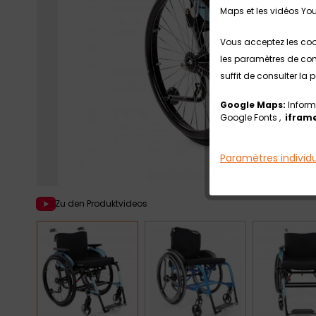
Maps et les vidéos Yo
Vous acceptez les coo
les paramètres de conf
suffit de consulter la
Google Maps:
Inform
Google Fonts ,
iframe
Paramètres individ
Zu den Produktvideos