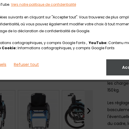
Les monte-
uTube.
Vers notre politique de confidentialité
partir d'u
place et c
kies suivants en cliquant sur "Accepter tout". Vous trouverez de plus am
combinaiso
identialité, où vous pouvez également modifier votre choix à tout moment. 
l'utilisate
 page de la déclaration de confidentialité de Google.
d'indépend
maniabilit
ations cartographiques, y compris Google Fonts ,
YouTube:
Contenu mé
 Cookie:
Informations cartographiques, y compris Google Fonts
Il est pos
châssis pou
uels
Refuser tout
Ac
fourche pe
l’équipeme
les charge
150 kg.
Les réglage
basculemen
l'éventuell
du cadre, 