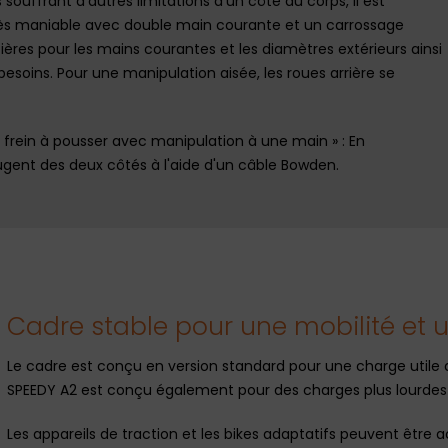
s souffrant d'autres limitations d'un côté du corps, il est
ès maniable avec double main courante et un carrossage
matières pour les mains courantes et les diamètres extérieurs ainsi
besoins. Pour une manipulation aisée, les roues arrière se
 frein à pousser avec manipulation à une main » : En
bougent des deux côtés à l'aide d'un câble Bowden.
Cadre stable pour une mobilité et 
Le cadre est conçu en version standard pour une charge utile 
SPEEDY A2 est conçu également pour des charges plus lourdes a
Les appareils de traction et les bikes adaptatifs peuvent êtr