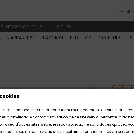
-
A
À propos de nous
Durabilité
T & APPAREILS DE TRACTION
PEDELECS
COULEURS
RE
SPEE
cookies
La structu
okies qui sont nécessaires au fonctionnement technique du site et qui sont 
adaptée a
inés à améliorer le confort d'utilisation de ce site web, à permettre la r
(Alber Gmb
action avec d'autres sites web et réseaux sociaux, ne sont placés qu'avec vo
qu'à l'aux
ser tout", vous ne pourrez pas utiliser certaines fonctionnalités du site, c