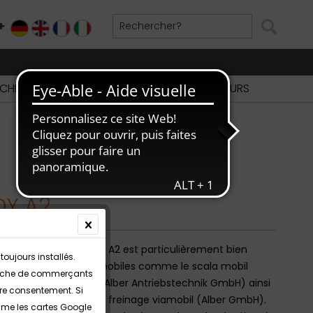
+
DE
EN
FR
IT
CHERCHE DE REVENDEURS
PARTIE REVENDEURS
DY A2
re du cadre du SPEEDY A2 est particulièrement bien
toujours installés.
ux monte-escaliers mobiles comme le scala mobil
echerche de commerçants
H) et le S-MAX (AAT Alber Antriebstechnik GmbH) ainsi
tre consentement. Si
iliaire de poussée et de freinage viamobil (Alber GmbH).
omme les cartes Google