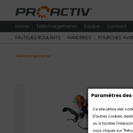
Home
Téléchargements
Équipe
Contact
FAUTEUILS ROULANTS
HANDBIKES
FOURCHES AVAN
Téléchargements
Paramètres des 
Ce site utilise des co
D'autres cookies, dest
ou à faciliter l'inter
vous cliquez sur "Refu