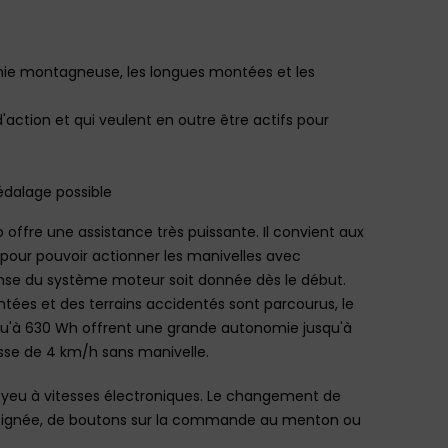
aphie montagneuse, les longues montées et les
d'action et qui veulent en outre être actifs pour
pédalage possible
ffre une assistance très puissante. Il convient aux
 pour pouvoir actionner les manivelles avec
onse du système moteur soit donnée dès le début.
tées et des terrains accidentés sont parcourus, le
squ'à 630 Wh offrent une grande autonomie jusqu'à
sse de 4 km/h sans manivelle.
oyeu à vitesses électroniques. Le changement de
la poignée, de boutons sur la commande au menton ou