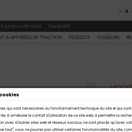
-
A
À propos de nous
Durabilité
T & APPAREILS DE TRACTION
PEDELECS
COULEURS
RE
Hand
cookies
Le HUSK-E 
okies qui sont nécessaires au fonctionnement technique du site et qui sont 
dans un de
inés à améliorer le confort d'utilisation de ce site web, à permettre la r
être utili
action avec d'autres sites web et réseaux sociaux, ne sont placés qu'avec vo
autorisati
ser tout", vous ne pourrez pas utiliser certaines fonctionnalités du site, c