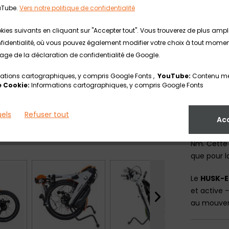
pédalage, 
uTube.
Vers notre politique de confidentialité
le niveau 
facilement
kies suivants en cliquant sur "Accepter tout". Vous trouverez de plus am
identialité, où vous pouvez également modifier votre choix à tout moment. 
Le HUSK-E 
 page de la déclaration de confidentialité de Google.
support de 
rapidement
ations cartographiques, y compris Google Fonts ,
YouTube:
Contenu mé
 Cookie:
Informations cartographiques, y compris Google Fonts
Le HUSK-E 
modèles:
uels
Refuser tout
Ac
Le
HUSK-E
Nm. Cette 
que pour l
Le
HUSK-E
et active 
au mouvem