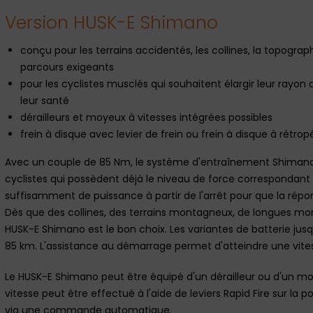
Version HUSK-E Shimano
conçu pour les terrains accidentés, les collines, la topogr
parcours exigeants
pour les cyclistes musclés qui souhaitent élargir leur rayon 
leur santé
dérailleurs et moyeux à vitesses intégrées possibles
frein à disque avec levier de frein ou frein à disque à rétro
Avec un couple de 85 Nm, le système d'entraînement Shimano o
cyclistes qui possèdent déjà le niveau de force correspondant
suffisamment de puissance à partir de l'arrêt pour que la rép
Dès que des collines, des terrains montagneux, de longues mon
HUSK-E Shimano est le bon choix. Les variantes de batterie ju
85 km. L'assistance au démarrage permet d'atteindre une vite
Le HUSK-E Shimano peut être équipé d'un dérailleur ou d'un m
vitesse peut être effectué à l'aide de leviers Rapid Fire sur 
via une commande automatique.