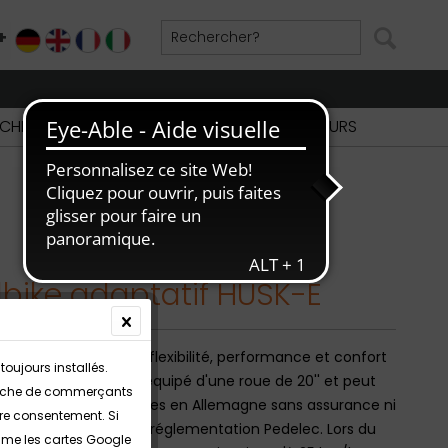
+
DE
EN
FR
IT
CHERCHE DE REVENDEURS
PARTIE REVENDEURS
bike adaptatif HUSK-E
Adaptivbike combine flexibilité, performance et confort
toujours installés.
sign compact. Il est équipé d'une roue de 20'' et peut
echerche de commerçants
sé sur les routes publiques en Allemagne sans assurance ni
tre consentement. Si
on dans le cadre de la réglementation Pedelec. Lors du
omme les cartes Google