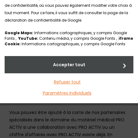
RÉADAPTATION
de confidentialité, où vous pouvez également modifier votre choix à
tout moment. Pour ce faire, il vous suffit de consulter la page de la
déclaration de confidentialité de Google.
Google Maps:
Informations cartographiques, y compris Google
Fonts ,
YouTube:
Contenu média, y compris Google Fonts ,
iframe
Cookie:
Informations cartographiques, y compris Google Fonts
Accepter tout
Vous souhaitez être mentionné sur
notre carte comme l'un de nos
Refuser tout
partenaires spécialisés dans le
Paramètres individuels
matériel médical PRO ACTIV ?
Vous pouvez être ajouté à la carte de nos partenaires
spécialisés dans le domaine du matériel médical PRO
ACTIV si une collaboration avec PRO ACTIV ou un
chiffre d'affaires avec PRO ACTIV existe déjà. En