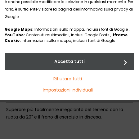
è anche possibile modificare la selezione in qualsiasi momento. Per
farlo, è sufficiente visitare la pagina dell'informativa sulla privacy di
Google.
Google Maps:
Informazioni sulla mappa, inclusi i font di Google ,
YouTube:
Contenuti multimediali, inclusi Google Fonts ,
iframe
Cookie:
Informazioni sulla mappa, inclusi i font di Google
Accetta tutti
Rifiutare tutti
Attuatore di sterzo FREEWAY
Impostazioni individuali
Superare più facilmente irregolarità del terreno con la
ruota da 20" e il freno di esercizio in discesa.