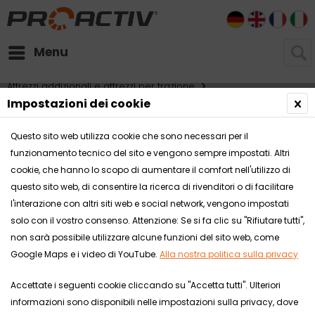
DE
EN
FR
I
Menu
Attrezzi addizionali e attrezzi per trazione
Impostazioni dei cookie
Attrezzatura addizionale
Questo sito web utilizza cookie che sono necessari per il
Attrezzatura addizionale - attuatori di sterzo - ruote
funzionamento tecnico del sito e vengono sempre impostati. Altri
anteriori
cookie, che hanno lo scopo di aumentare il comfort nell'utilizzo di
questo sito web, di consentire la ricerca di rivenditori o di facilitare
l'interazione con altri siti web e social network, vengono impostati
solo con il vostro consenso. Attenzione: Se si fa clic su "Rifiutare tutti",
Comparare
non sarà possibile utilizzare alcune funzioni del sito web, come
Google Maps e i video di YouTube.
Alla nostra politica sulla privacy
Accettate i seguenti cookie cliccando su "Accetta tutti". Ulteriori
informazioni sono disponibili nelle impostazioni sulla privacy, dove