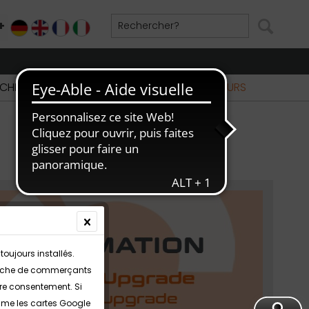
+
DE
EN
FR
IT
CHERCHE DE REVENDEURS
PARTIE REVENDEURS
toujours installés.
echerche de commerçants
tre consentement. Si
omme les cartes Google