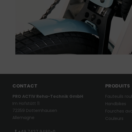
CONTACT
PRODUITS
PRO ACTIV Reha-Technik GmbH
Fauteuils rou
Im Hofstätt 11
Handbikes
72359 Dotternhausen
Fourches ava
Allemagne
Couleurs
+49 7427 9480-0