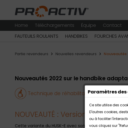
Home
Téléchargements
Équipe
Contact
FAUTEUILS ROULANTS
HANDBIKES
FOURCHES AVAN
Partie revendeurs
Nouvelles revendeurs
Nouveautés 2
Nouveautés 2022 sur le handbike adapta
Paramètres des 
Technique de réhabilitation
24/02/20
Ce site utilise des co
NOUVEAUTÉ : Version à faible ef
D'autres cookies, dest
ou à faciliter l'inter
Cette variante du HUSK-E avec son couple de 40 Nm est c
vous cliquez sur "Refu