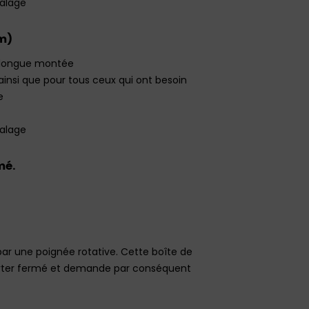
dalage
Nm)
s longue montée
insi que pour tous ceux qui ont besoin
e
dalage
mé.
ar une poignée rotative. Cette boîte de
 carter fermé et demande par conséquent