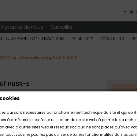
-
A
À propos de nous
Durabilité
T & APPAREILS DE TRACTION
PEDELECS
COULEURS
RE
022 sur le handbike adaptatif HUSK-E
tif HUSK-E
cookies
22
okies qui sont nécessaires au fonctionnement technique du site et qui sont 
fort HUSK-E neodrives
inés à améliorer le confort d'utilisation de ce site web, à permettre la r
action avec d'autres sites web et réseaux sociaux, ne sont placés qu'avec vo
onçue pour les sorties en terrain plat à
ser tout", vous ne pourrez pas utiliser certaines fonctionnalités du site, c