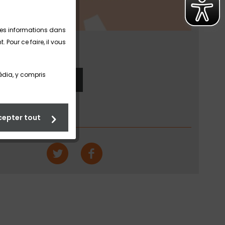
ples informations dans
Pour ce faire, il vous
dia, y compris
ers le HUSK-E >
cepter tout