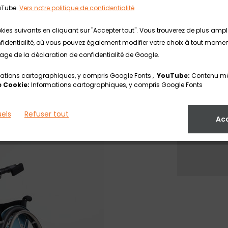
directe au démarrage et l'assistance
uTube.
Vers notre politique de confidentialité
 force réduite. Une conduite à faible
kies suivants en cliquant sur "Accepter tout". Vous trouverez de plus am
ngue inertie. Grâce à l'assistance au
identialité, où vous pouvez également modifier votre choix à tout moment. 
6 km/h sans pédaler.
 page de la déclaration de confidentialité de Google.
Lien :
drives, ce qui permet un déplacement
ations cartographiques, y compris Google Fonts ,
YouTube:
Contenu mé
omie allant jusqu'à 75 km. La récupération
V
 Cookie:
Informations cartographiques, y compris Google Fonts
uels
Refuser tout
Ac