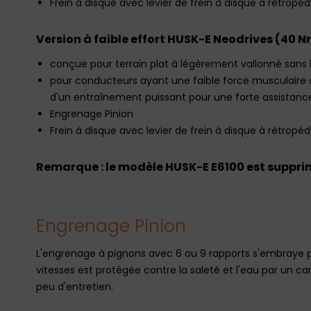
Frein à disque avec levier de frein à disque à rétropé
Version à faible effort HUSK-E Neodrives (40 
conçue pour terrain plat à légèrement vallonné san
pour conducteurs ayant une faible force musculaire a
d'un entraînement puissant pour une forte assistanc
Engrenage Pinion
Frein à disque avec levier de frein à disque à rétropé
Remarque : le modèle HUSK-E E6100 est suppri
Engrenage Pinion
L'engrenage à pignons avec 6 ou 9 rapports s'embraye p
vitesses est protégée contre la saleté et l'eau par un
peu d'entretien.